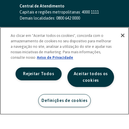
Central de Atendimento
Capitais e regiões metropolitanas:
4000 1111
Demais localidades:
0800 642 0000
SAC 24 horas
-
0800 724 4420
Ao clicar em "Aceitar todos os cookies", concorda com o
Ouvidoria
armazenamento de cookies no seu dispositivo para melhorar
0800 725 0996
(de segunda a sexta, das 8h às 20h)
a navegação no site, analisar a utilização do site e ajudar nas
ouvidoriasicoob.com.br
nossas iniciativas de marketing. Para mais informações,
consulte nosso
Deficientes auditivos ou de fala
Aviso de Privacidade
-
0800 940 0458
(de segunda a sexta, das 8h às 20h)
Rejeitar Todos
Aceitar todos os
cookies
Definições de cookies