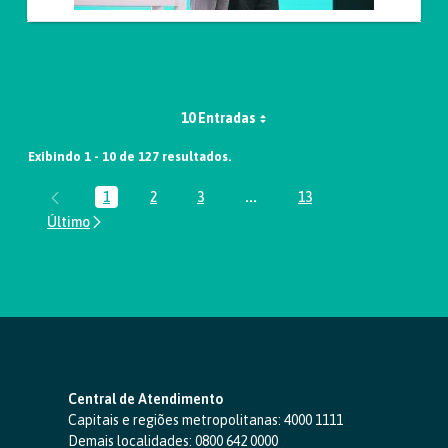
10 Entradas
Exibindo 1 - 10 de 127 resultados.
1
2
3
...
13
Página
Página
Página
Páginas intermediárias Usar A
Página
Central de Atendimento
Capitais e regiões metropolitanas:
4000 1111
Demais localidades:
0800 642 0000