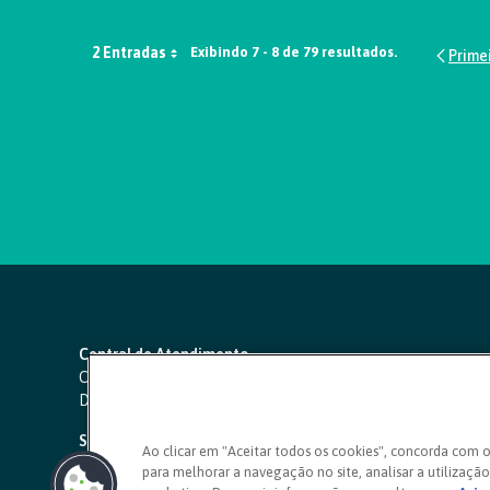
2 Entradas
Exibindo 7 - 8 de 79 resultados.
Central de Atendimento
Capitais e regiões metropolitanas:
4000 1111
Demais localidades:
0800 642 0000
SAC 24 horas
-
0800 724 4420
Ao clicar em "Aceitar todos os cookies", concorda com 
para melhorar a navegação no site, analisar a utilização 
Ouvidoria