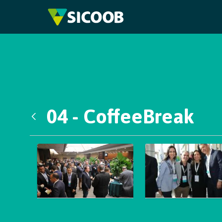
Pular para o Conteúdo principal
04 - CoffeeBreak
Voltar
Galeria de Mídias