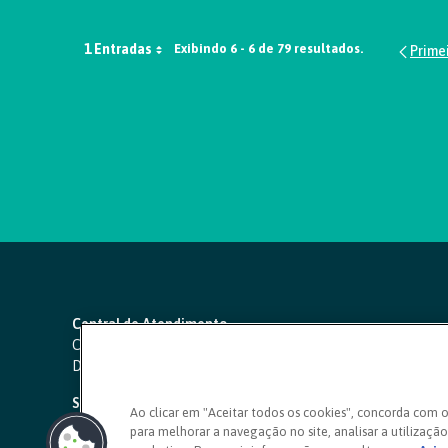
1 Entradas
Exibindo 6 - 6 de 79 resultados.
Central de Atendimento
Capitais e regiões metropolitanas:
4000 1111
Demais localidades:
0800 642 0000
SAC 24 horas
-
0800 724 4420
Ao clicar em "Aceitar todos os cookies", concorda com 
para melhorar a navegação no site, analisar a utilização 
Ouvidoria