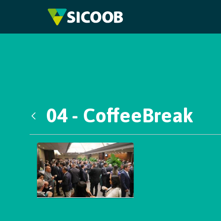
Pular para o Conteúdo principal
04 - CoffeeBreak
Voltar
Galeria de Mídias