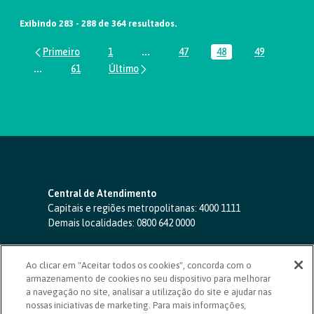
Exibindo 283 - 288 de 364 resultados.
1
...
47
48
49
Página
Páginas intermediárias Usar ABA par
Página
Página
Página
...
61
Páginas intermediárias Usar ABA para navegar.
Página
Central de Atendimento
Capitais e regiões metropolitanas:
4000 1111
Demais localidades:
0800 642 0000
SAC 24 horas
-
0800 724 4420
Ao clicar em "Aceitar todos os cookies", concorda com o
Ouvidoria
armazenamento de cookies no seu dispositivo para melhorar
0800 725 0996
(de segunda a sexta, das 8h às 20h)
a navegação no site, analisar a utilização do site e ajudar nas
ouvidoriasicoob.com.br
nossas iniciativas de marketing. Para mais informações,