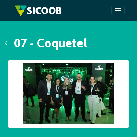
Pular para o Conteúdo principal
07 - Coquetel
Voltar
Galeria de Mídias