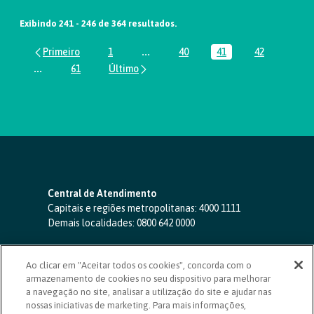
Exibindo 241 - 246 de 364 resultados.
1
...
40
41
42
Página
Páginas intermediárias Usar ABA par
Página
Página
Página
...
61
Páginas intermediárias Usar ABA para navegar.
Página
Central de Atendimento
Capitais e regiões metropolitanas:
4000 1111
Demais localidades:
0800 642 0000
SAC 24 horas
-
0800 724 4420
Ao clicar em "Aceitar todos os cookies", concorda com o
Ouvidoria
armazenamento de cookies no seu dispositivo para melhorar
0800 725 0996
(de segunda a sexta, das 8h às 20h)
a navegação no site, analisar a utilização do site e ajudar nas
ouvidoriasicoob.com.br
nossas iniciativas de marketing. Para mais informações,