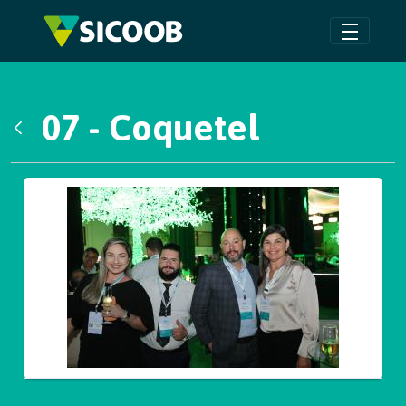
Pular para o Conteúdo principal
07 - Coquetel
Voltar
Galeria de Mídias