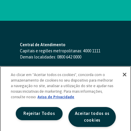
Central de Atendimento
Capitais e regiões metropolitanas:
4000 1111
Demais localidades:
0800 642 0000
SAC 24 horas
-
0800 724 4420
Ao clicar em "Aceitar todos os cookies", concorda com o
Ouvidoria
armazenamento de cookies no seu dispositivo para melhorar
0800 725 0996
(de segunda a sexta, das 8h às 20h)
a navegação no site, analisar a utilização do site e ajudar nas
ouvidoriasicoob.com.br
nossas iniciativas de marketing. Para mais informações,
consulte nosso
Deficientes auditivos ou de fala
Aviso de Privacidade
-
0800 940 0458
(de segunda a sexta, das 8h às 20h)
Rejeitar Todos
Aceitar todos os
cookies