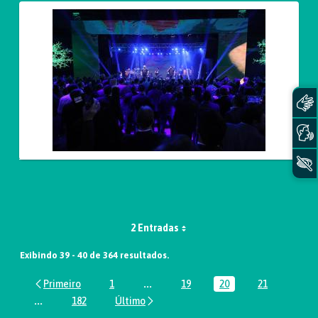
2 Entradas
Exibindo 39 - 40 de 364 resultados.
1
...
19
20
21
Página
Páginas intermediárias Usar ABA par
Página
Página
Página
...
182
Páginas intermediárias Usar ABA para navegar.
Página