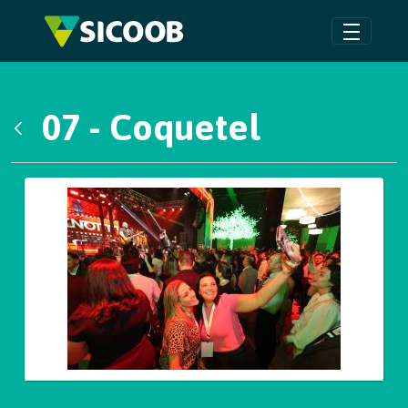
Pular para o Conteúdo principal
07 - Coquetel
Voltar
Galeria de Mídias