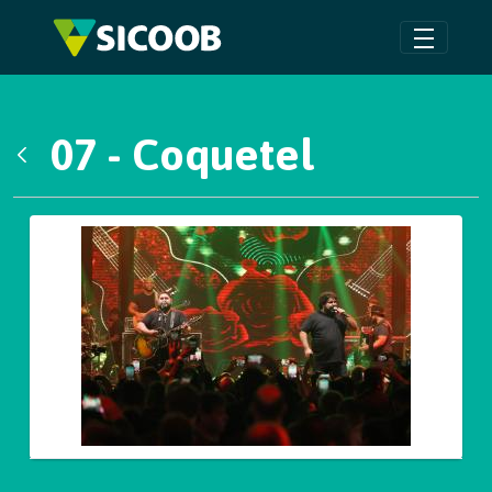
Pular para o Conteúdo principal
07 - Coquetel
Voltar
Galeria de Mídias