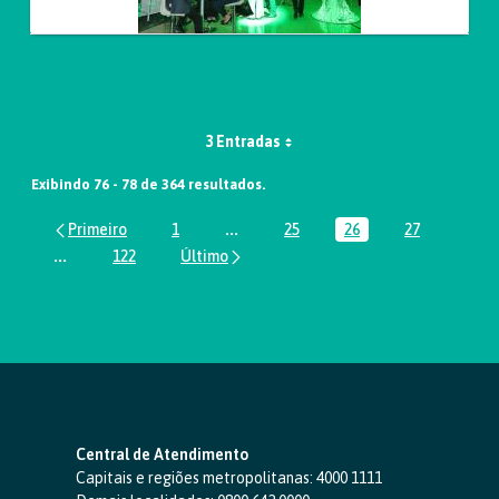
3 Entradas
Exibindo 76 - 78 de 364 resultados.
1
...
25
26
27
Página
Páginas intermediárias Usar ABA par
Página
Página
Página
...
122
Páginas intermediárias Usar ABA para navegar.
Página
Central de Atendimento
Capitais e regiões metropolitanas:
4000 1111