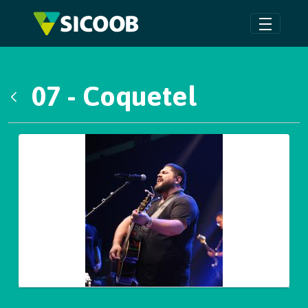
Pular para o Conteúdo principal
07 - Coquetel
Voltar
Galeria de Mídias