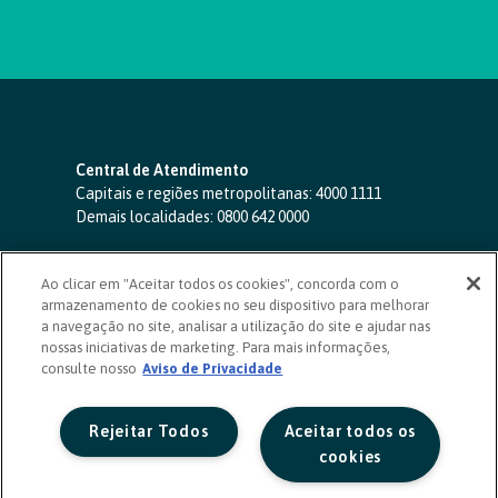
Central de Atendimento
Capitais e regiões metropolitanas:
4000 1111
Demais localidades:
0800 642 0000
SAC 24 horas
-
0800 724 4420
Ao clicar em "Aceitar todos os cookies", concorda com o
Ouvidoria
armazenamento de cookies no seu dispositivo para melhorar
0800 725 0996
(de segunda a sexta, das 8h às 20h)
a navegação no site, analisar a utilização do site e ajudar nas
ouvidoriasicoob.com.br
nossas iniciativas de marketing. Para mais informações,
consulte nosso
Deficientes auditivos ou de fala
Aviso de Privacidade
-
0800 940 0458
(de segunda a sexta, das 8h às 20h)
Rejeitar Todos
Aceitar todos os
cookies