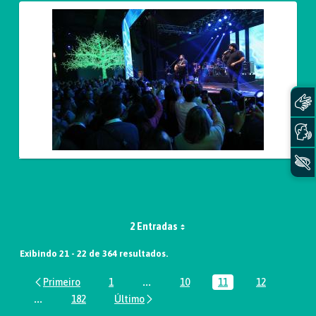
2 Entradas
Exibindo 21 - 22 de 364 resultados.
1
...
10
11
12
Página
Páginas intermediárias Usar ABA par
Página
Página
Página
...
182
Páginas intermediárias Usar ABA para navegar.
Página