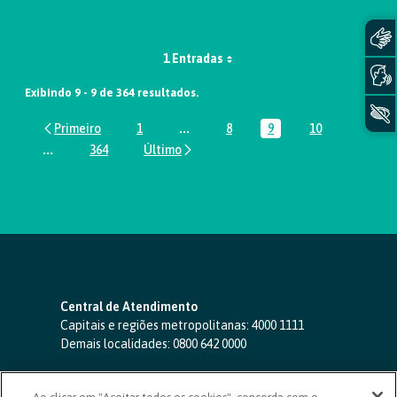
1 Entradas
Exibindo 9 - 9 de 364 resultados.
1
...
8
9
10
Página
Páginas intermediárias Usar ABA par
Página
Página
Página
...
364
Páginas intermediárias Usar ABA para navegar.
Página
Central de Atendimento
Capitais e regiões metropolitanas:
4000 1111
Demais localidades:
0800 642 0000
SAC 24 horas
-
0800 724 4420