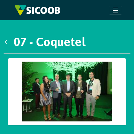
Pular para o Conteúdo principal
07 - Coquetel
Voltar
Galeria de Mídias