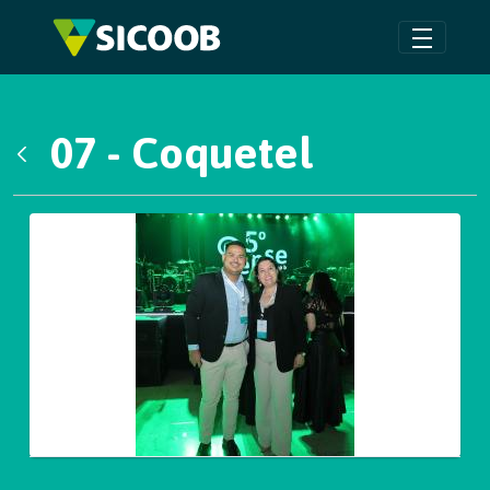
Pular para o Conteúdo principal
07 - Coquetel
Voltar
Galeria de Mídias