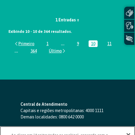
1 Entradas
Exibindo 10 - 10 de 364 resultados.
1
...
9
10
11
Página
Páginas intermediárias Usar ABA par
Página
Página
Página
...
364
Páginas intermediárias Usar ABA para navegar.
Página
Central de Atendimento
Capitais e regiões metropolitanas:
4000 1111
Demais localidades:
0800 642 0000
SAC 24 horas
-
0800 724 4420