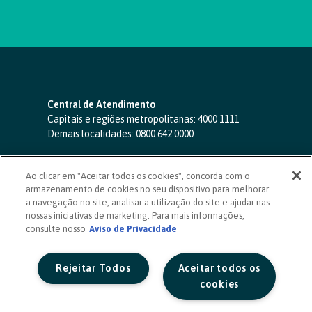
Central de Atendimento
Capitais e regiões metropolitanas:
4000 1111
Demais localidades:
0800 642 0000
SAC 24 horas
-
0800 724 4420
Ao clicar em "Aceitar todos os cookies", concorda com o
Ouvidoria
armazenamento de cookies no seu dispositivo para melhorar
0800 725 0996
(de segunda a sexta, das 8h às 20h)
a navegação no site, analisar a utilização do site e ajudar nas
ouvidoriasicoob.com.br
nossas iniciativas de marketing. Para mais informações,
consulte nosso
Deficientes auditivos ou de fala
Aviso de Privacidade
-
0800 940 0458
(de segunda a sexta, das 8h às 20h)
Rejeitar Todos
Aceitar todos os
cookies