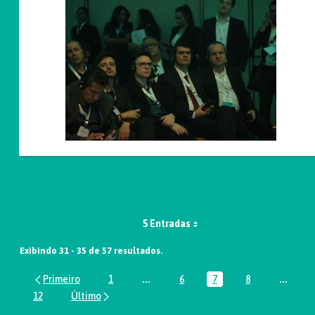
5 Entradas
Exibindo 31 - 35 de 57 resultados.
1
...
6
7
8
...
Página
Páginas intermediárias Usar ABA par
Página
Página
Página
Página
12
Página