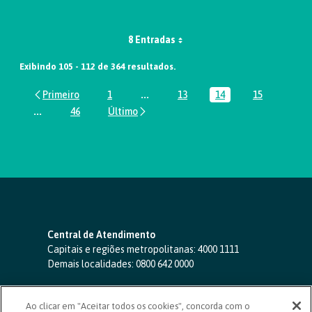
8 Entradas
Exibindo 105 - 112 de 364 resultados.
1
...
13
14
15
Página
Páginas intermediárias Usar ABA par
Página
Página
Página
...
46
Páginas intermediárias Usar ABA para navegar.
Página
Central de Atendimento
Capitais e regiões metropolitanas:
4000 1111
Demais localidades:
0800 642 0000
SAC 24 horas
-
0800 724 4420
Ao clicar em "Aceitar todos os cookies", concorda com o