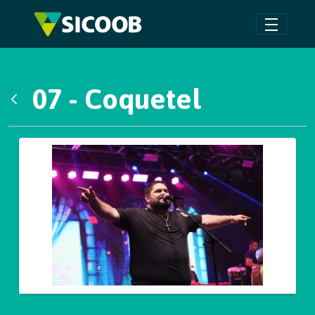
Pular para o Conteúdo principal
07 - Coquetel
Voltar
Galeria de Mídias