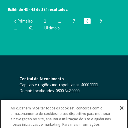
Exibindo 43 - 48 de 364 resultados.
1
...
7
8
9
Página
Páginas intermediárias Usar ABA par
Página
Página
Página
...
61
Páginas intermediárias Usar ABA para navegar.
Página
Central de Atendimento
Capitais e regiões metropolitanas:
4000 1111
Demais localidades:
0800 642 0000
SAC 24 horas
-
0800 724 4420
Ao clicar em "Aceitar todos os cookies", concorda com o
Ouvidoria
armazenamento de cookies no seu dispositivo para melhorar
0800 725 0996
(de segunda a sexta, das 8h às 20h)
a navegação no site, analisar a utilização do site e ajudar nas
ouvidoriasicoob.com.br
nossas iniciativas de marketing. Para mais informações,