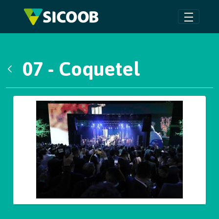
Pular para o Conteúdo principal
07 - Coquetel
Voltar
Galeria de Mídias