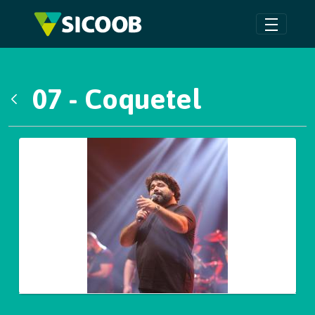
Pular para o Conteúdo principal
07 - Coquetel
Voltar
Galeria de Mídias