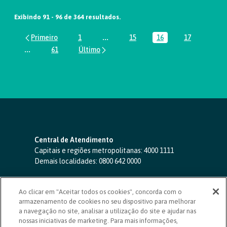
Exibindo 91 - 96 de 364 resultados.
1
...
15
16
17
Página
Páginas intermediárias Usar ABA par
Página
Página
Página
...
61
Páginas intermediárias Usar ABA para navegar.
Página
Central de Atendimento
Capitais e regiões metropolitanas:
4000 1111
Demais localidades:
0800 642 0000
SAC 24 horas
-
0800 724 4420
Ao clicar em "Aceitar todos os cookies", concorda com o
Ouvidoria
armazenamento de cookies no seu dispositivo para melhorar
0800 725 0996
(de segunda a sexta, das 8h às 20h)
a navegação no site, analisar a utilização do site e ajudar nas
ouvidoriasicoob.com.br
nossas iniciativas de marketing. Para mais informações,