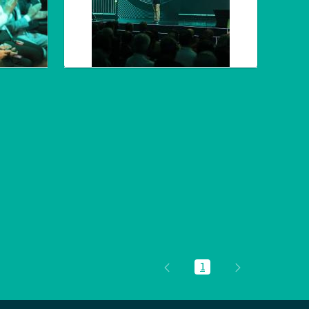
1
Página