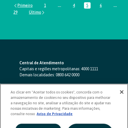
1
...
4
5
6
...
Página
Páginas intermediárias Usar ABA par
Página
Página
Página
Página
29
Página
Central de Atendimento
Capitais e regiões metropolitanas:
4000 1111
Demais localidades:
0800 642 0000
SAC 24 horas
-
0800 724 4420
Ao clicar em "Aceitar todos os cookies", concorda com o
Ouvidoria
armazenamento de cookies no seu dispositivo para melhorar
0800 725 0996
(de segunda a sexta, das 8h às 20h)
a navegação no site, analisar a utilização do site e ajudar nas
ouvidoriasicoob.com.br
nossas iniciativas de marketing. Para mais informações,
consulte nosso
Deficientes auditivos ou de fala
Aviso de Privacidade
-
0800 940 0458
(de segunda a sexta, das 8h às 20h)