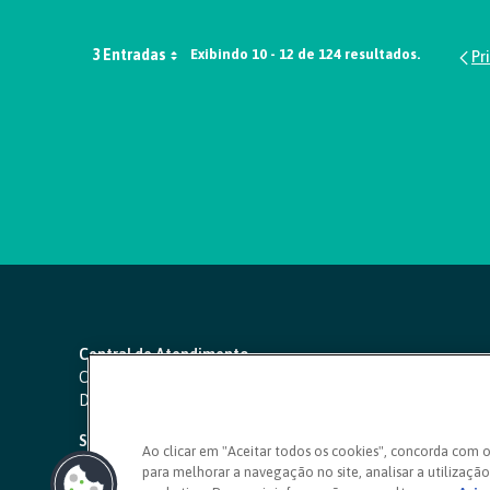
3 Entradas
Exibindo 10 - 12 de 124 resultados.
Central de Atendimento
Capitais e regiões metropolitanas:
4000 1111
Demais localidades:
0800 642 0000
SAC 24 horas
-
0800 724 4420
Ao clicar em "Aceitar todos os cookies", concorda com 
para melhorar a navegação no site, analisar a utilização 
Ouvidoria