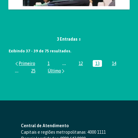
3 Entradas
Exibindo 37 - 39 de 75 resultados.
1
...
12
13
14
Página
Páginas intermediárias Usar ABA par
Página
Página
Página
...
25
Páginas intermediárias Usar ABA para navegar.
Página
Central de Atendimento
Capitais e regiões metropolitanas:
4000 1111