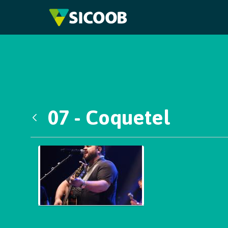
Pular para o Conteúdo principal
07 - Coquetel
Voltar
Galeria de Mídias