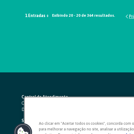
1 Entradas
Exibindo 20 - 20 de 364 resultados.
Central de Atendimento
Capitais e regiões metropolitanas:
4000 1111
Demais localidades:
0800 642 0000
SAC 24 horas
-
0800 724 4420
Ao clicar em "Aceitar todos os cookies", concorda com 
para melhorar a navegação no site, analisar a utilização 
Ouvidoria