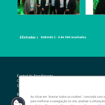
6 Entradas
Exibindo 1 - 6 de 364 resultados.
Central de Atendimento
Capitais e regiões metropolitanas:
4000 1111
Demais localidades:
0800 642 0000
SAC 24 horas
-
0800 724 4420
Ao clicar em "Aceitar todos os cookies", concorda com 
para melhorar a navegação no site, analisar a utilização 
Ouvidoria