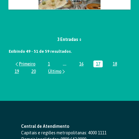
3 Entradas
Exibindo 49 - 51 de 59 resultados.
1
...
16
17
18
Página
Páginas intermediárias Usar ABA par
Página
Página
Página
19
20
Página
Página
Central de Atendimento
Capitais e regiões metropolitanas:
4000 1111