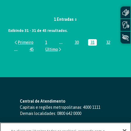
1 Entradas
Exibindo 31 - 31 de 45 resultados.
1
...
30
31
32
Página
Páginas intermediárias Usar ABA par
Página
Página
Página
...
45
Páginas intermediárias Usar ABA para navegar.
Página
Central de Atendimento
Capitais e regiões metropolitanas:
4000 1111
Demais localidades:
0800 642 0000
SAC 24 horas
-
0800 724 4420