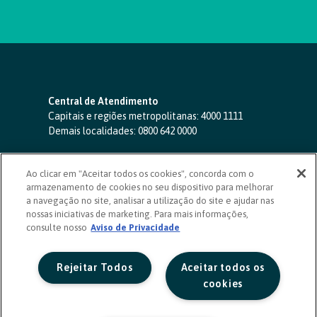
Central de Atendimento
Capitais e regiões metropolitanas:
4000 1111
Demais localidades:
0800 642 0000
SAC 24 horas
-
0800 724 4420
Ao clicar em "Aceitar todos os cookies", concorda com o
Ouvidoria
armazenamento de cookies no seu dispositivo para melhorar
0800 725 0996
(de segunda a sexta, das 8h às 20h)
a navegação no site, analisar a utilização do site e ajudar nas
ouvidoriasicoob.com.br
nossas iniciativas de marketing. Para mais informações,
consulte nosso
Deficientes auditivos ou de fala
Aviso de Privacidade
-
0800 940 0458
(de segunda a sexta, das 8h às 20h)
Rejeitar Todos
Aceitar todos os
cookies