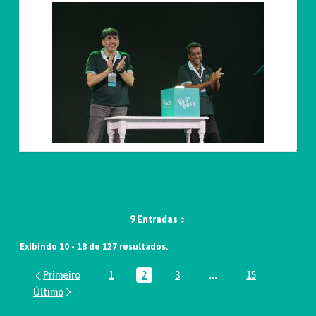
9 Entradas
Exibindo 10 - 18 de 127 resultados.
1
2
3
...
15
Página
Página
Página
Páginas intermediária
Página