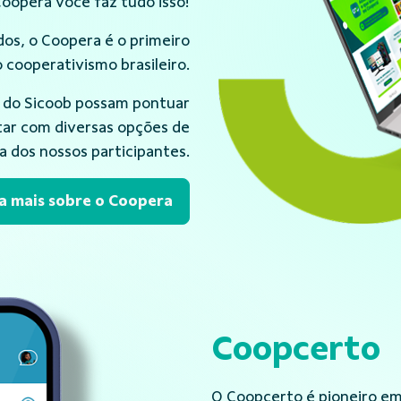
Coopera você faz tudo isso!
os, o Coopera é o primeiro
 cooperativismo brasileiro.
 do Sicoob possam pontuar
tar com diversas opções de
ia dos nossos participantes.
a mais sobre o Coopera
Coopcerto
O Coopcerto é pioneiro em