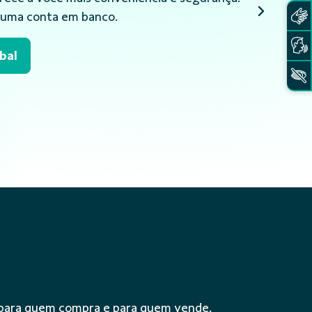
planos.
bal
 para quem compra e para quem vende.