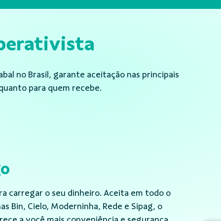
erativista
al no Brasil, garante aceitação nas principais
 quanto para quem recebe.
 proporciona a você maior poder de compras,
xibilidade em seu dia a dia. Com ampla rede
il, o cartão de crédito Cabal é o jeito mais