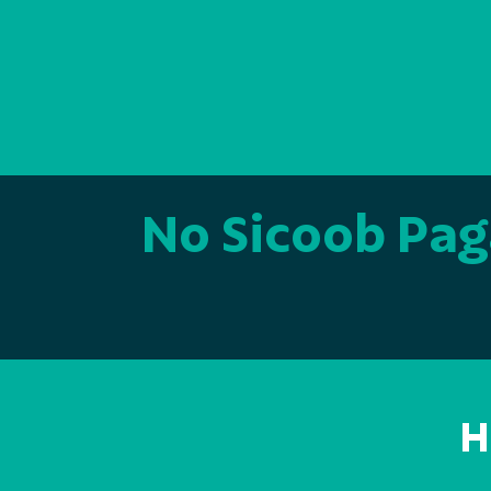
No Sicoob Pa
H