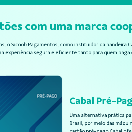
rtões com uma marca coop
, o Sicoob Pagamentos, como instituidor da bandeira Cab
a experiência segura e eficiente tanto para quem paga
Cabal Clássico
O cartão de crédito Cabal
garantindo segurança e fle
de aceitação em todo o Bras