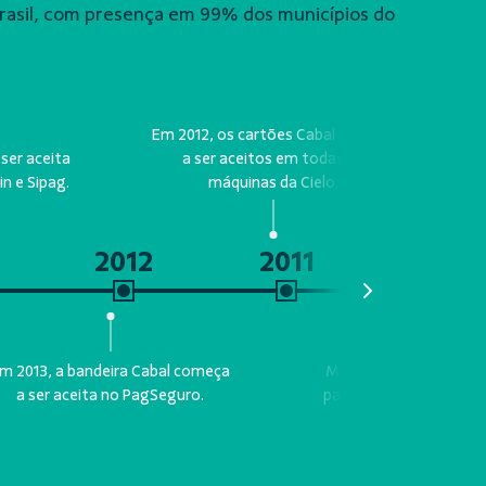
Brasil, com presença em 99% dos municípios do
Em 2012, os cartões Cabal passam
ser aceita
a ser aceitos em todas as
n e Sipag.
máquinas da Cielo.
2012
2011
m 2013, a bandeira Cabal começa
Marca Cabal revitaliza
a ser aceita no PagSeguro.
padronizado para as f
crédito, débito e v