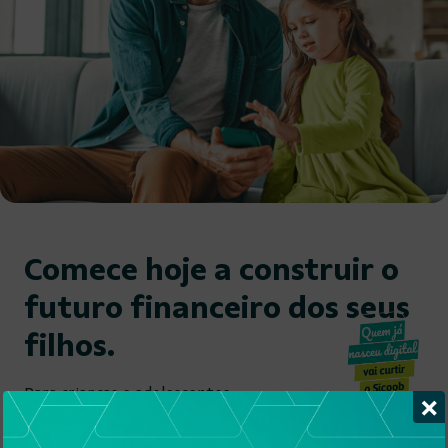
Comece hoje a construir o
futuro financeiro dos seus
filhos.
Para crianças e adolescentes
×
de 0 a 17 anos