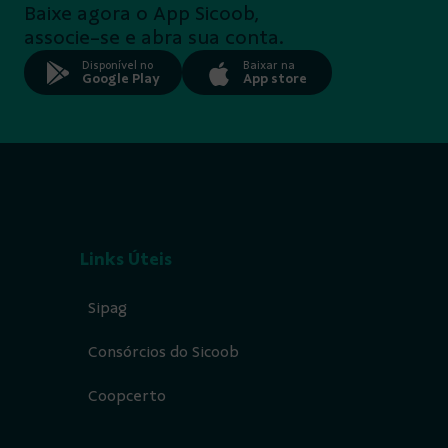
Baixe agora o App Sicoob,
associe-se e abra sua conta.
Disponível no
Baixar na
Google Play
App store
Links Úteis
Sipag
Consórcios do Sicoob
Coopcerto