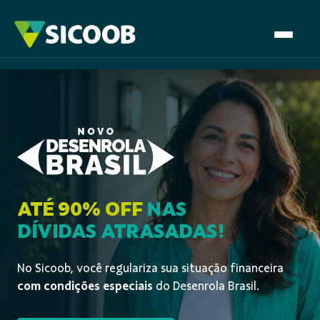
Pular para o Conteúdo principal
O que é
Como funciona
Empresas
Dúvidas Frequentes
ATÉ 90% OFF
NAS
DÍVIDAS ATRASADAS!
Quero renegociar
No Sicoob, você regulariza sua situação financeira
com condições especiais
do Desenrola Brasil.